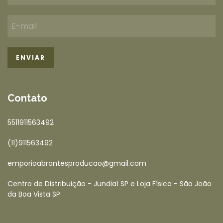
Contato
5511911563492
(11)911563492
emporioabrantesproducao@gmail.com
Centro de Distribuição - Jundiaí SP e Loja Física - São João
da Boa Vista SP