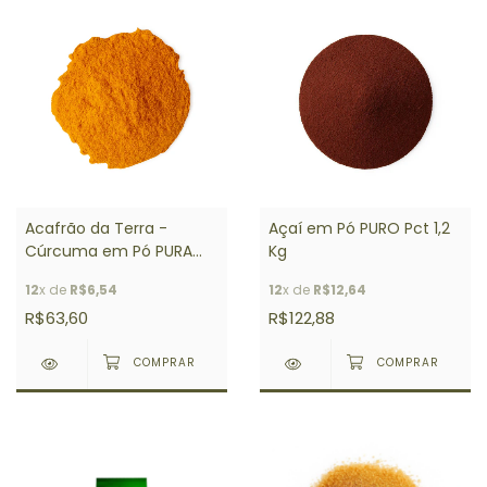
Acafrão da Terra -
Açaí em Pó PURO Pct 1,2
Cúrcuma em Pó PURA
Kg
PREMIUM Pct 3 Kg
12
x de
R$6,54
12
x de
R$12,64
R$63,60
R$122,88