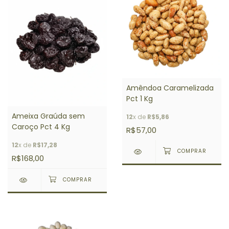
Amêndoa Caramelizada
Pct 1 Kg
Ameixa Graúda sem
12
x de
R$5,86
Caroço Pct 4 Kg
R$57,00
12
x de
R$17,28
R$168,00