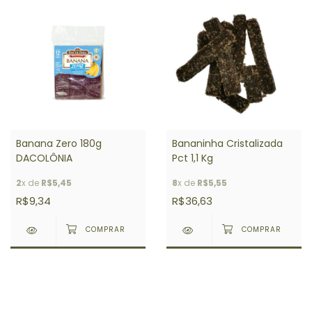
Banana Zero 180g
Bananinha Cristalizada
DACOLÔNIA
Pct 1,1 Kg
2
x de
R$5,45
8
x de
R$5,55
R$9,34
R$36,63