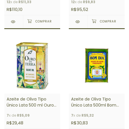
12
x de
R$11,33
12
x de
R$9,83
R$110,10
R$95,52
Azeite de Oliva Tipo
Azeite de Oliva Tipo
Único Lata 500 ml Ouro
Único Lata 500ml Bom
da Terra
Dia
7
x de
R$5,09
7
x de
R$5,32
R$29,48
R$30,83