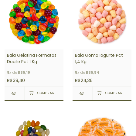
Bala Gelatina Formatos
Bala Goma Iogurte Pct
Docile Pct 1 Kg
1,4 Kg
9
x de
R$5,19
5
x de
R$5,84
R$38,40
R$24,36