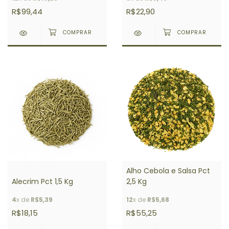
R$99,44
R$22,90
Alho Cebola e Salsa Pct
Alecrim Pct 1,5 Kg
2,5 Kg
4
x de
R$5,39
12
x de
R$5,68
R$18,15
R$55,25