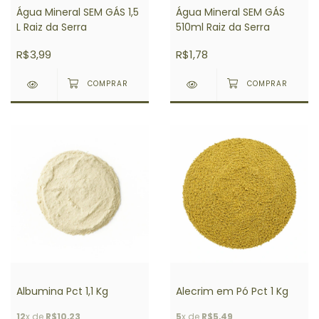
Água Mineral SEM GÁS 1,5
Água Mineral SEM GÁS
L Raiz da Serra
510ml Raiz da Serra
R$3,99
R$1,78
Albumina Pct 1,1 Kg
Alecrim em Pó Pct 1 Kg
12
x de
R$10,23
5
x de
R$5,49