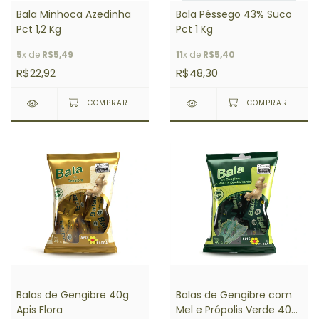
Bala Minhoca Azedinha
Bala Pêssego 43% Suco
Pct 1,2 Kg
Pct 1 Kg
5
x de
R$5,49
11
x de
R$5,40
R$22,92
R$48,30
Balas de Gengibre 40g
Balas de Gengibre com
Apis Flora
Mel e Própolis Verde 40g