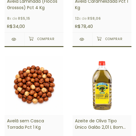
Aveia Laminada (Flocos
Avelã Caramelizada Pct 1
Grossos) Pct 4 Kg
Kg
8
x de
R$5,15
12
x de
R$8,06
R$34,00
R$78,40
Avelã sem Casca
Azeite de Oliva Tipo
Torrada Pct 1 Kg
Único Galão 2,01 L Bom
Dia