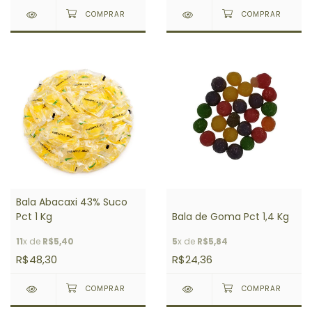
Bala Abacaxi 43% Suco
Pct 1 Kg
Bala de Goma Pct 1,4 Kg
11
x de
R$5,40
5
x de
R$5,84
R$48,30
R$24,36