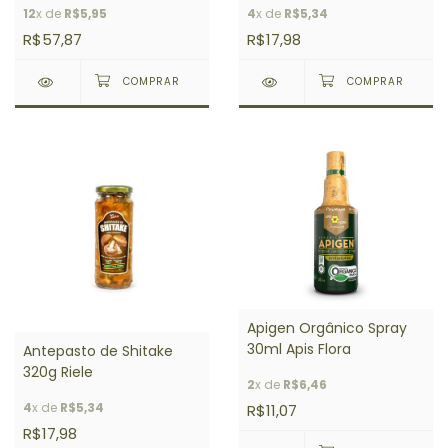
12
x de
R$5,95
4
x de
R$5,34
R$57,87
R$17,98
Apigen Orgânico Spray
30ml Apis Flora
Antepasto de Shitake
320g Riele
2
x de
R$6,46
4
x de
R$5,34
R$11,07
R$17,98