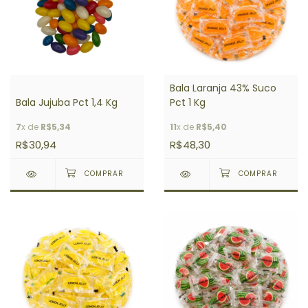
Bala Laranja 43% Suco
Bala Jujuba Pct 1,4 Kg
Pct 1 Kg
7
x de
R$5,34
11
x de
R$5,40
R$30,94
R$48,30